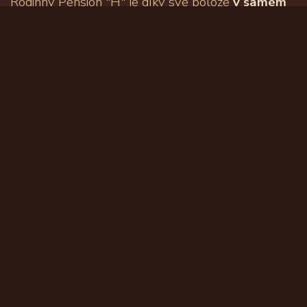
Rodinný Pension "H" je díky své poloze
v samém
srdci Krušných hor
ideálním místem pro
ubytování osob i kolektivů
jak v zimních, tak i
letních měsících. Vydejte se objevovat kouzlo
téměř nedotčené přírody do romantických zákoutí
Krušných hor. Díky krásné, často doslova panenské
přírodě, která je tu na dosah ruky, jsou zde skvělé
podmínky
pro aktivní dovolenou
v zimě i v létě.